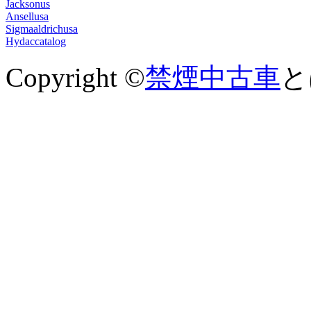
Jacksonus
Ansellusa
Sigmaaldrichusa
Hydaccatalog
Copyright ©
禁煙中古車
とは