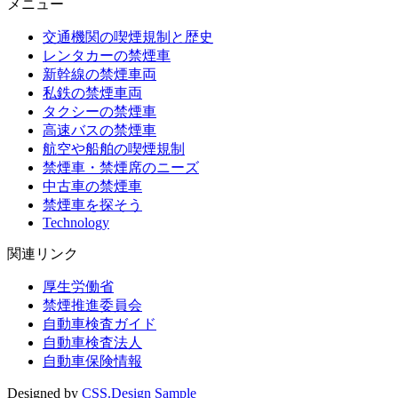
メニュー
交通機関の喫煙規制と歴史
レンタカーの禁煙車
新幹線の禁煙車両
私鉄の禁煙車両
タクシーの禁煙車
高速バスの禁煙車
航空や船舶の喫煙規制
禁煙車・禁煙席のニーズ
中古車の禁煙車
禁煙車を探そう
Technology
関連リンク
厚生労働省
禁煙推進委員会
自動車検査ガイド
自動車検査法人
自動車保険情報
Designed by
CSS.Design Sample