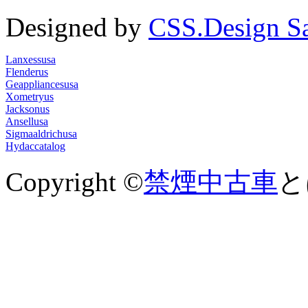
Designed by
CSS.Design S
Lanxessusa
Flenderus
Geappliancesusa
Xometryus
Jacksonus
Ansellusa
Sigmaaldrichusa
Hydaccatalog
Copyright ©
禁煙中古車
とは