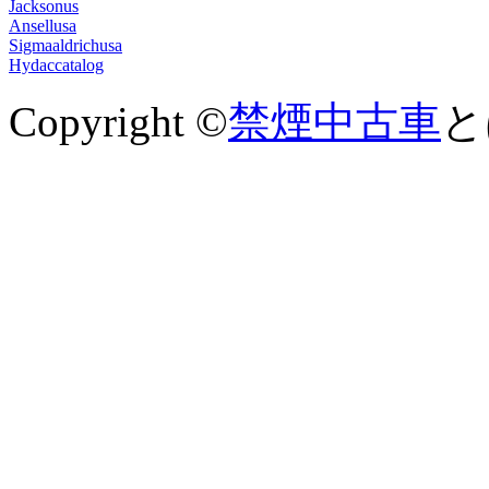
Jacksonus
Ansellusa
Sigmaaldrichusa
Hydaccatalog
Copyright ©
禁煙中古車
とは