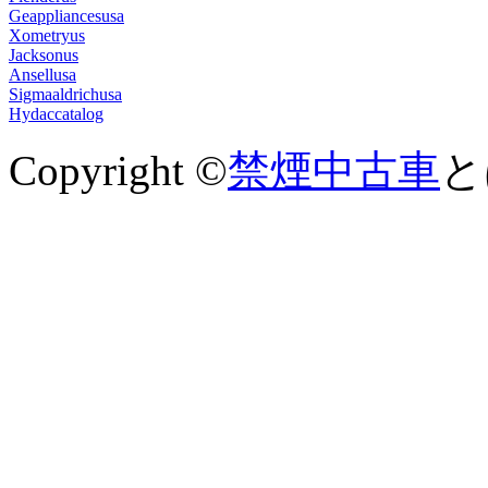
Geappliancesusa
Xometryus
Jacksonus
Ansellusa
Sigmaaldrichusa
Hydaccatalog
Copyright ©
禁煙中古車
とは