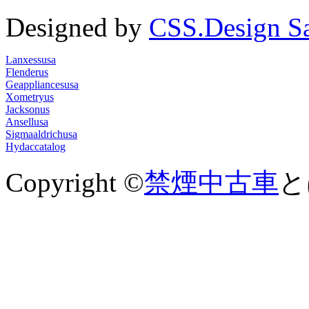
Designed by
CSS.Design S
Lanxessusa
Flenderus
Geappliancesusa
Xometryus
Jacksonus
Ansellusa
Sigmaaldrichusa
Hydaccatalog
Copyright ©
禁煙中古車
とは