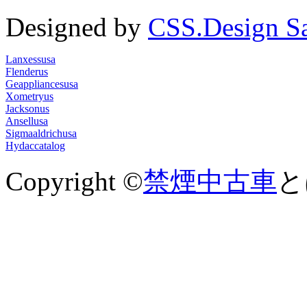
Designed by
CSS.Design S
Lanxessusa
Flenderus
Geappliancesusa
Xometryus
Jacksonus
Ansellusa
Sigmaaldrichusa
Hydaccatalog
Copyright ©
禁煙中古車
とは